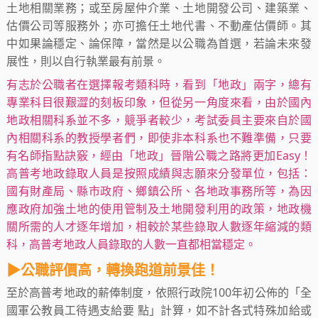
土地相關業務；或至房屋仲介業、土地開發公司、建築業、
估價公司等服務外；亦可擔任土地代書、不動產估價師。其
中如果論穩定、論保障，當然是以公職為首選，若論未來發
展性，則以自行執業最有前景。
有志於公職者在選擇報考類科時，看到「地政」兩字，總有
專業科目很艱澀的刻板印象，但從另一角度來看，由於國內
地政相關科系並不多，競爭者較少，考試委員主要來自於國
內相關科系的教授學者們，即使非本科系也不難準備，只要
有名師指點訣竅，經由「地政」晉階公職之路將更加Easy！
高普考地政錄取人員是按照成績與志願來分發單位，包括：
國有財產局、縣市政府、鄉鎮公所、各地政事務所等，為因
應政府加強土地的使用管制及土地開發利用的政策，地政機
關所需的人才逐年增加，相較於某些錄取人數逐年縮減的類
科，高普考地政人員錄取的人數一直都相當穩定。
▶公職評價高，轉換跑道前景佳！
至於高普考地政的薪俸制度，依照行政院100年初公佈的「全
國軍公教員工待遇支給要 點」計算，如不計各式特殊加給或