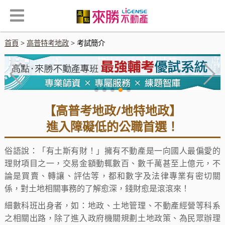
首頁
高普特考地政
考試簡介
【高普考地政/地特地政】
進入障礙低的公職首選！
俗語說：「有土斯有財！」擁有不動產是一向國人最偏愛的
理財項目之一，交易金額動輒數百、數千萬甚至上億元，不
論是買賣、轉讓、評估等，都和數字及法律專業有密切關
係，對土地相關事務的了解愈深，錢財愈是滾滾來！
細數科班出身者，如：地政、土地管理、不動產經營等科系
之相關出路，除了進入政府機關規劃土地政策、為民眾辦理