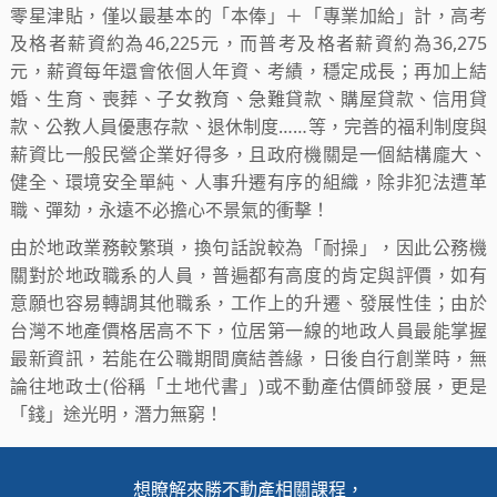
零星津貼，僅以最基本的「本俸」＋「專業加給」計，高考
及格者薪資約為46,225元，而普考及格者薪資約為36,275
元，薪資每年還會依個人年資、考績，穩定成長；再加上結
婚、生育、喪葬、子女教育、急難貸款、購屋貸款、信用貸
款、公教人員優惠存款、退休制度……等，完善的福利制度與
薪資比一般民營企業好得多，且政府機關是一個結構龐大、
健全、環境安全單純、人事升遷有序的組織，除非犯法遭革
職、彈劾，永遠不必擔心不景氣的衝擊！
由於地政業務較繁瑣，換句話說較為「耐操」，因此公務機
關對於地政職系的人員，普遍都有高度的肯定與評價，如有
意願也容易轉調其他職系，工作上的升遷、發展性佳；由於
台灣不地產價格居高不下，位居第一線的地政人員最能掌握
最新資訊，若能在公職期間廣結善緣，日後自行創業時，無
論往地政士(俗稱「土地代書」)或不動產估價師發展，更是
「錢」途光明，潛力無窮！
想瞭解來勝不動產相關課程，