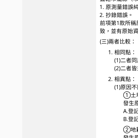
原測量錯誤
抄錄錯誤。
前項第1款所
致，並有原始資
(三)兩者比較：
相同點：
(1)二
(2)二
相異點：
(1)原因
①土
發生
A.
B.
②地
發生