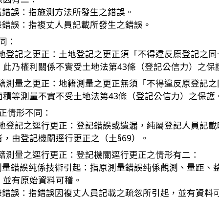
測量錯誤：指施測方法所發生之錯誤。
抄錄錯誤：指複丈人員記載所發生之錯誤。
不同：
地登記之更正：土地登記之更正須「不得違反原登記之同
。此乃權利關係不實受土地法第43條（登記公信力）之保
籍測量之更正：地籍測量之更正無須「不得違反原登記之
面積等測量不實不受土地法第43條（登記公信力）之保護
更正情形不同：
地登記之逕行更正：登記錯誤或遺漏，純屬登記人員記載
者，由登記機關逕行更正之（土§69）。
籍測量之逕行更正：登記機關逕行更正之情形有二：
原測量錯誤纯係技術引起：指原測量錯誤纯係觀測、量距、
，並有原始資料可稽。
抄錄錯誤：指錯誤因複丈人員記載之疏忽所引起，並有資料可