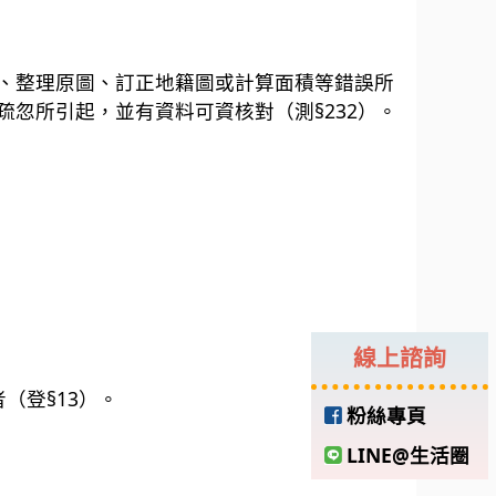
、整理原圖、訂正地籍圖或計算面積等錯誤所
忽所引起，並有資料可資核對（測§232）。
線上諮詢
（登§13）。
粉絲專頁
LINE@生活圈