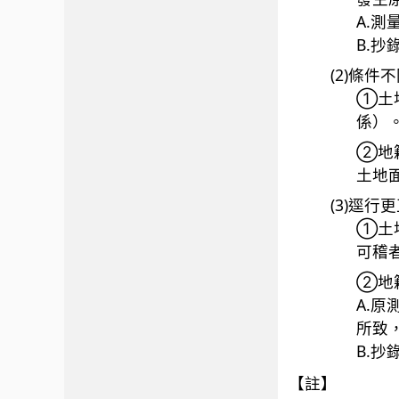
A.
B.
(2)條件
①土
係）
②地
土地
(3)逕行
①土
可稽
②地
A.
所致
B.
【註】