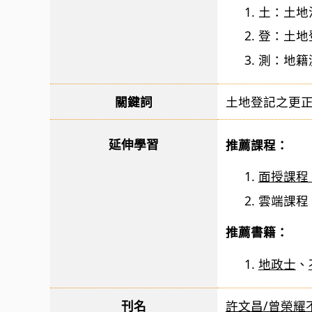
土：土地
登：土地
測：地籍
關鍵詞
土地登記之更
延伸學習
推薦課程：
面授課程
雲端課程
推薦書籍：
地政士
、
刊名
許文昌/曾榮耀