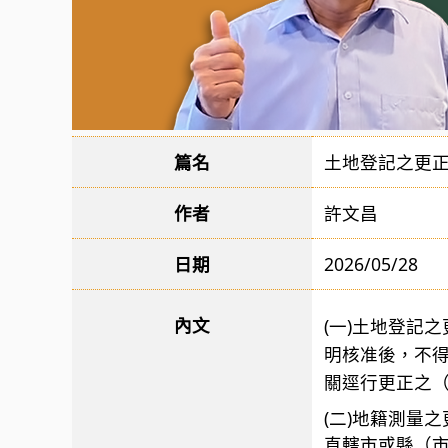
篇名
土地登記之更
作者
許文昌
日期
2026/05/28
內文
(一)土地登記
明核准後，不
關逕行更正之（
(二)地籍測量
直轄市或縣（