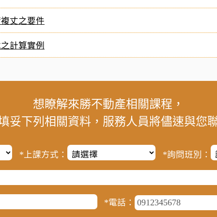
請複丈之要件
稅之計算實例
想瞭解來勝不動產相關課程，
填妥下列相關資料，服務人員將儘速與您
*上課方式：
*詢問班別：
*電話：