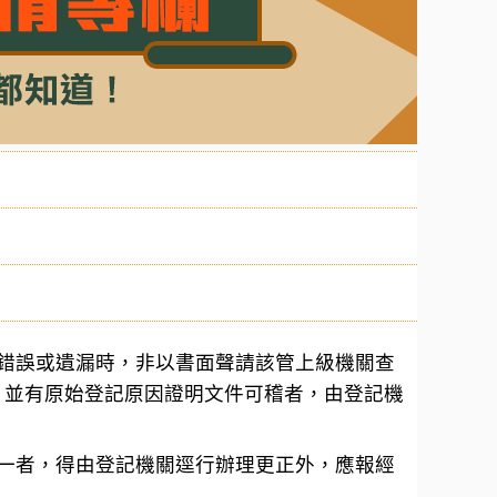
記錯誤或遺漏時，非以書面聲請該管上級機關查
，並有原始登記原因證明文件可稽者，由登記機
之一者，得由登記機關逕行辦理更正外，應報經