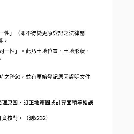
一性」（即不得變更原登記之法律關
護。
同一性」。此乃土地位置、土地形狀、
。
時之疏忽，並有原始登記原因證明文件
整理原圖、訂正地籍圖或計算面積等錯誤
資核對。（測§232）