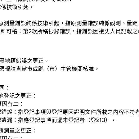
純係技術引起。
稱原測量錯誤純係技術引起，指原測量錯誤純係觀測、量距
料可稽：第2款所稱抄錄錯誤，指錯誤因複丈人員記載之疏
者同屬地籍錯誤之更正。
者皆須報請直轄市或縣（市）主管機關核准。
不同：
地登記之更正：
原因有二：
登記錯誤：指登記事項與登記原因證明文件所載之內容不符者
登記遺漏：指應登記事項而漏未登記者（登§13）。
籍測量之更正：
原因有二：