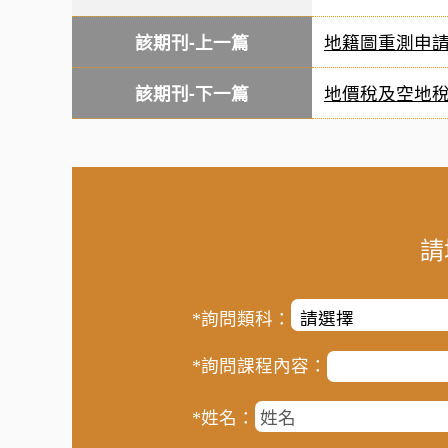
該期刊-上一篇
地籍圖重測申
該期刊-下一篇
地價稅及空地
請
*詢問類科：
*詢問課程內容：
*姓名：