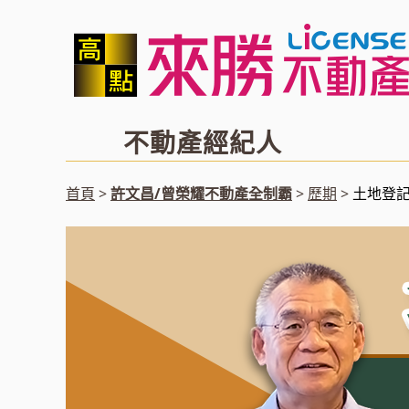
不動產經紀人
首頁
許文昌/曾榮耀不動產全制霸
歷期
土地登