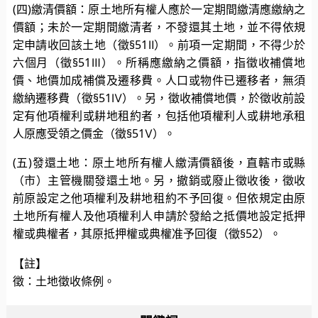
(四)繳清價額：原土地所有權人應於一定期間繳清應繳納之
價額；未於一定期間繳清者，不發還其土地，並不得依規
定申請收回該土地（徵§51Ⅱ）。前項一定期間，不得少於
六個月（徵§51Ⅲ）。所稱應繳納之價額，指徵收補償地
價、地價加成補償及遷移費。人口或物件已遷移者，無須
繳納遷移費（徵§51Ⅳ）。另，徵收補償地價，於徵收前設
定有他項權利或耕地租約者，包括他項權利人或耕地承租
人原應受領之價金（徵§51Ⅴ）。
(五)發還土地：原土地所有權人繳清價額後，直轄市或縣
（市）主管機關發還土地。另，撤銷或廢止徵收後，徵收
前原設定之他項權利及耕地租約不予回復。但依規定由原
土地所有權人及他項權利人申請於發給之抵價地設定抵押
權或典權者，其原抵押權或典權准予回復（徵§52）。
【註】
徵：土地徵收條例。