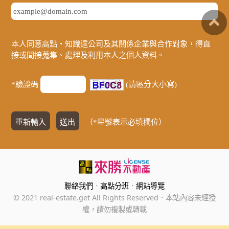
本人同意高點‧知識達公司及其關係企業與合作對象，得直
接或間接蒐集、處理及利用本人之個人資料。
*驗證碼
(請區分大小寫)
（*星號表示必填欄位）
聯絡我們
．
高點分班
．
網站導覽
© 2021 real-estate.get All Rights Reserved．本站內容未經授
權，請勿複製或轉載