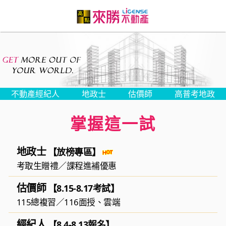
不動產經紀人
地政士
估價師
高普考地政
掌握這一試
地政士
【放榜專區】
考取生贈禮
／
課程進補優惠
估價師
【8.15-8.17考試】
115總複習
／
116面授
、
雲端
經紀人
【8.4-8.13報名】