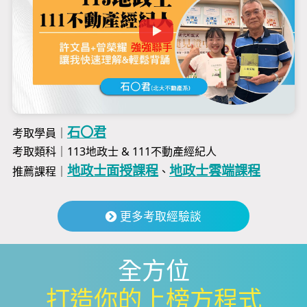
石〇君
考取學員｜
考取類科｜113地政士 & 111不動產經紀人
地政士面授課程
地政士雲端課程
推薦課程｜
、
更多考取經驗談
全方位
打造你的上榜方程式