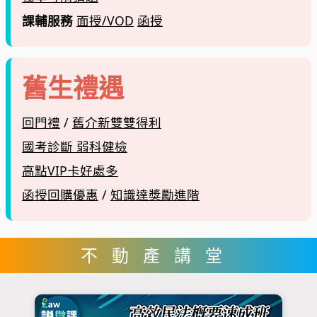
課輔服務
面授/VOD
函授
舊生禮遇
回門禮
/
舊介新雙雙得利
國考診斷 弱科健檢
高點VIP卡好處多
函授回購優惠
/
知識達獎勵進階
不動產講堂