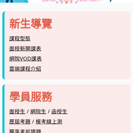
新生導覽
課程型態
面授新開課表
網院VOD課表
雲端課程介紹
學員服務
面授生
/
網院生
/
函授生
歷屆考題
/
模考線上測
獨享考前猜題