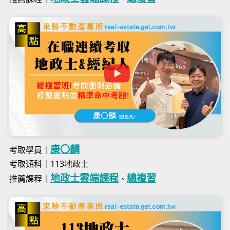
康〇麟
考取學員｜
考取類科｜113地政士
地政士雲端課程
總複習
推薦課程｜
、