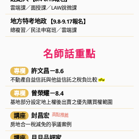
雲端課
／
面授課
／
LAW說微課
地方特考地政
【9.8-9.17報名】
總複習
／
民法申寫班
／
雲端課
名師話重點
專欄
許文昌－8.6
不動產自益信託與他益信託之稅負比較
專欄
曾榮耀－8.4
基地部分設定地上權後出賣之優先購買權範圍
薦
講座
封昌宏
推
點
高
房地合一稅減免的爭議案例
講座
月旦品評家