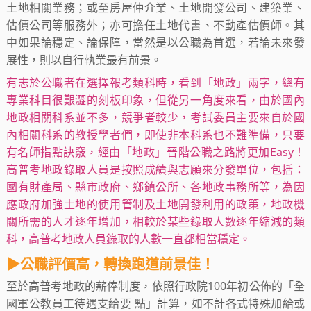
土地相關業務；或至房屋仲介業、土地開發公司、建築業、
估價公司等服務外；亦可擔任土地代書、不動產估價師。其
中如果論穩定、論保障，當然是以公職為首選，若論未來發
展性，則以自行執業最有前景。
有志於公職者在選擇報考類科時，看到「地政」兩字，總有
專業科目很艱澀的刻板印象，但從另一角度來看，由於國內
地政相關科系並不多，競爭者較少，考試委員主要來自於國
內相關科系的教授學者們，即使非本科系也不難準備，只要
有名師指點訣竅，經由「地政」晉階公職之路將更加Easy！
高普考地政錄取人員是按照成績與志願來分發單位，包括：
國有財產局、縣市政府、鄉鎮公所、各地政事務所等，為因
應政府加強土地的使用管制及土地開發利用的政策，地政機
關所需的人才逐年增加，相較於某些錄取人數逐年縮減的類
科，高普考地政人員錄取的人數一直都相當穩定。
▶公職評價高，轉換跑道前景佳！
至於高普考地政的薪俸制度，依照行政院100年初公佈的「全
國軍公教員工待遇支給要 點」計算，如不計各式特殊加給或