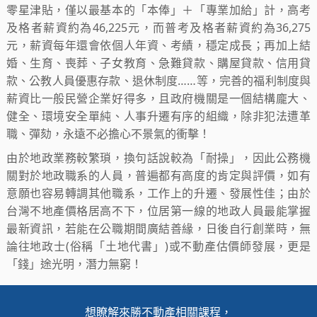
零星津貼，僅以最基本的「本俸」＋「專業加給」計，高考
及格者薪資約為46,225元，而普考及格者薪資約為36,275
元，薪資每年還會依個人年資、考績，穩定成長；再加上結
婚、生育、喪葬、子女教育、急難貸款、購屋貸款、信用貸
款、公教人員優惠存款、退休制度……等，完善的福利制度與
薪資比一般民營企業好得多，且政府機關是一個結構龐大、
健全、環境安全單純、人事升遷有序的組織，除非犯法遭革
職、彈劾，永遠不必擔心不景氣的衝擊！
由於地政業務較繁瑣，換句話說較為「耐操」，因此公務機
關對於地政職系的人員，普遍都有高度的肯定與評價，如有
意願也容易轉調其他職系，工作上的升遷、發展性佳；由於
台灣不地產價格居高不下，位居第一線的地政人員最能掌握
最新資訊，若能在公職期間廣結善緣，日後自行創業時，無
論往地政士(俗稱「土地代書」)或不動產估價師發展，更是
「錢」途光明，潛力無窮！
想瞭解來勝不動產相關課程，