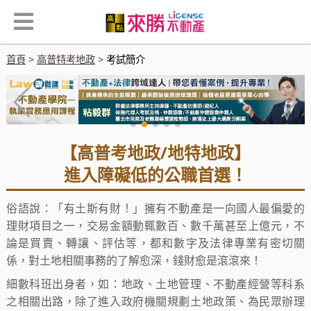
首頁
高普特考地政
考試簡介
【高普考地政/地特地政】
進入障礙低的公職首選！
俗語說：「有土斯有財！」擁有不動產是一向國人最偏愛的
理財項目之一，交易金額動輒數百、數千萬甚至上億元，不
論是買賣、轉讓、評估等，都和數字及法律專業有密切關
係，對土地相關事務的了解愈深，錢財愈是滾滾來！
細數科班出身者，如：地政、土地管理、不動產經營等科系
之相關出路，除了進入政府機關規劃土地政策、為民眾辦理