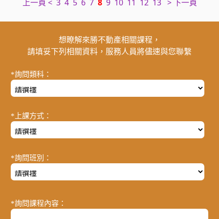
上一頁 <
3
4
5
6
7
8
9
10
11
12
13
> 下一頁
想瞭解來勝不動產相關課程，
請填妥下列相關資料，服務人員將儘速與您聯繫
*詢問類科：
*上課方式：
*詢問班別：
*詢問課程內容：